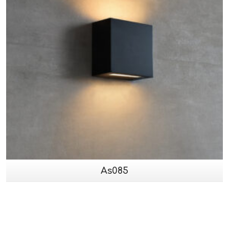
As085