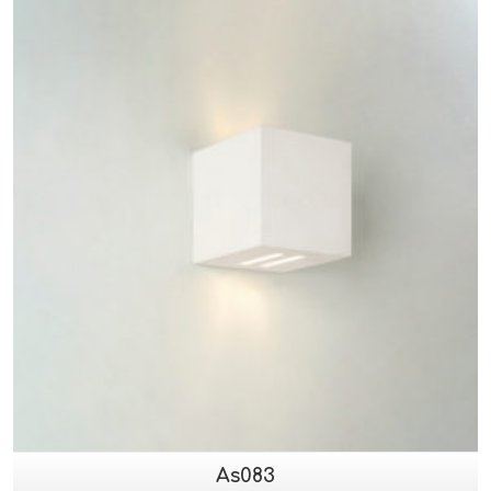
As083