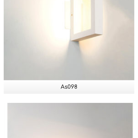
As098