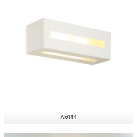
As084