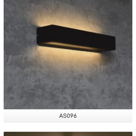
AS096