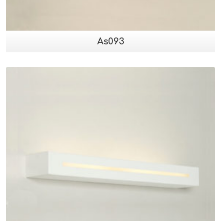
As093