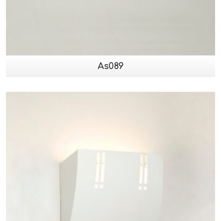
As089