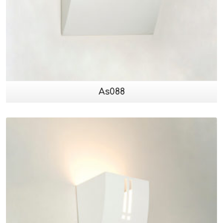
As088