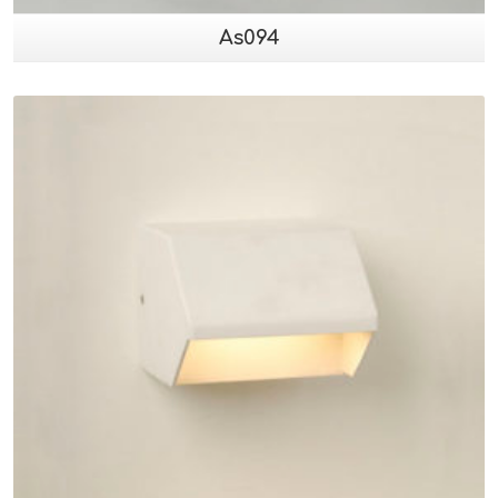
As094