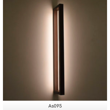
As095