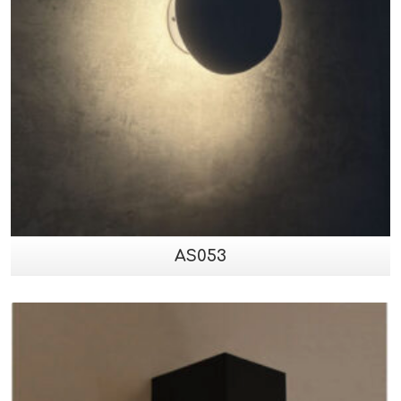
AS053