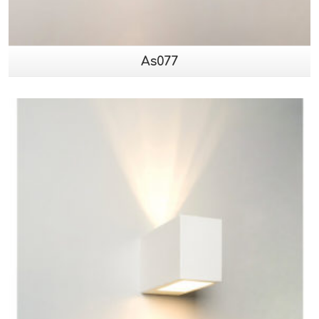
As077